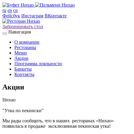
ru
en
cn
Фейсбук
Инстаграм
ВКонтакте
Забронировать стол
Навигация
О компании
Рестораны
Меню
Акции
Программа лояльности
Банкеты
Контакты
Акции
Нихао
"Утка по пекински"
Мы рады сообщить, что в наших ресторанах «Нихао»
появилась в продаже эксклюзивная пекинская утка!